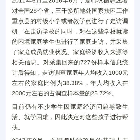
2011年6月至2016年6月，爱心衣橱志愿者
沐阳而行
捐助了1元
16 小时前
对全国28个省，三千多所地处国家扶困工作
重点县的村级小学或者教学点进行了走访调
小魏哥。
捐助了10元
16 小时前
研。在走访学校的同时，对在这些学校就读
连铧
捐助了1元
16 小时前
的困境家庭学生也进行了家庭走访，并采集
简文海（纷享家）
捐助了9.90元
16 小时前
了家庭成员就业状况、家庭经济收入来源等
钟庆华
捐助了5元
16 小时前
相关信息。对采集回来的727份样本信息统
计后得知，走访调查家庭年人均收入1000元
爱心网友
捐助了6元
16 小时前
左右的家庭比例为38.38%，年人均收入在
怡晓
捐助了9.90元
16 小时前
2000元左右的占调查样本量的25.72%。
程益
捐助了2元
16 小时前
目前仍有不少学生因家庭经济问题导致生
Lg
捐助了20元
16 小时前
活、就学困难，因此决定对这些孩子进行帮
壮壮
100元捐赠2周助学补助
16 小时前
扶。
小玲
捐助了2元
16 小时前