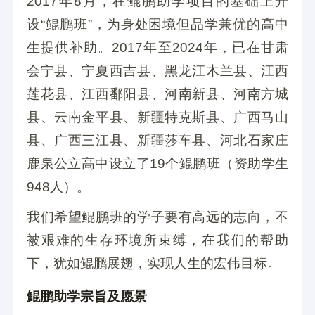
2017年8月，在鲲鹏助学项目的基础上开
感恩
捐助了1元
1 小时前
设“鲲鹏班”，为身处困境但品学兼优的高中
生提供补助。2017年至2024年，已在甘肃
爱心网友
捐助了18.88元
2 小时前
会宁县、宁夏西吉县、黑龙江木兰县、江西
莲花县、江西鄱阳县、河南新县、河南方城
县、云南金平县、新疆特克斯县、广西马山
县、广西三江县、新疆莎车县、河北石家庄
鹿泉公立高中设立了19个鲲鹏班（资助学生
948人）。
我们希望鲲鹏班的学子要有高远的志向，不
被艰难的生存环境所束缚，在我们的帮助
下，犹如鲲鹏展翅，实现人生的宏伟目标。
鲲鹏助学宗旨及愿景