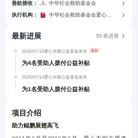
善款接收：
中华社会救助基金会
爱心网友
捐助了1元
8 小时前
执行机构：
中华社会救助基金会爱心衣
珍惜
捐助了10元
9 小时前
橱公益基金
小月亮
捐助了3元
10 小时前
最新进展
93 条进展
爱心网友
捐助了10元
11 小时前
最新
2026/07/16爱心衣橱公益基金发布
baoooo
捐助了2元
11 小时前
为4名受助人拨付公益补贴
宇
84元捐赠2周助学补助
14 小时前
2026/07/14爱心衣橱公益基金发布
jj
捐助了1元
14 小时前
为1名受助人拨付公益补贴
爱心网友
捐助了1元
15 小时前
弘逸
捐助了2元
15 小时前
项目介绍
马伟杰
捐助了1.02元
15 小时前
助力鲲鹏展翅高飞
爱心网友
捐助了18元
16 小时前