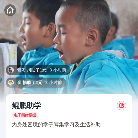
壮壮
100元捐赠2周助学补助
16 小时前
小玲
捐助了2元
16 小时前
感恩
捐助了1元
1 小时前
爱心网友
捐助了18.88元
2 小时前
老闭
捐助了1元
3 小时前
崔
捐助了2元
3 小时前
(-^ω^-)
捐助了1元
3 小时前
鲲鹏助学
雨巷丁香
捐助了10元
4 小时前
电子捐赠票据
雨巷丁香
开通了月捐
4 小时前
为身处困境的学子筹集学习及生活补助
爱心网友
捐助了1元
6 小时前