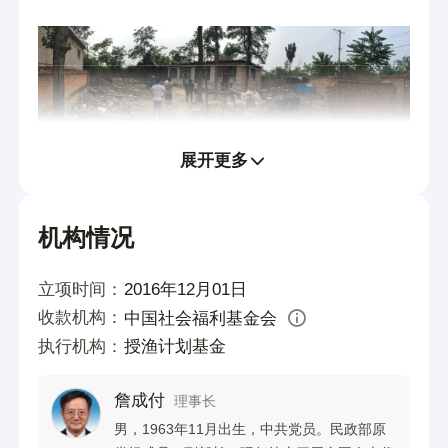
展开更多
志愿者走访时，一家人都脸上挂着笑容，生
活的苦难并没有影响他们的生活态度，父母
机构情况
也希望曹田义能够好好学习，将来能考上大
学，找到份好的工作，带领全家走出贫穷。
立项时间：
2016年12月01日
收款机构：
中国社会福利基金会
执行机构：
授渔计划基金
对于这样一些家庭来说，唯一的希望就是孩
子能够健康成长，就是把希望寄托在下一代
詹成付
理事长
男，1963年11月出生，中共党员。民政部原
身上。走访中我们见到了太多这样的家庭，