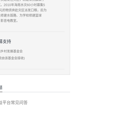
。2010年海南水灾60小时募集5
万元的物资奔赴灾区派发口粮，后为
民修建水毁路、为学校修建篮球
、影音电教室。
募支持
国乡村发展基金会
款由该基金会接收)
题
益平台常见问答