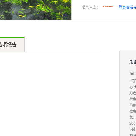
捐款人次：
登录查看
*****
结项报告
发
海
“海
心
愿
社
落
社
象
20
内街
物