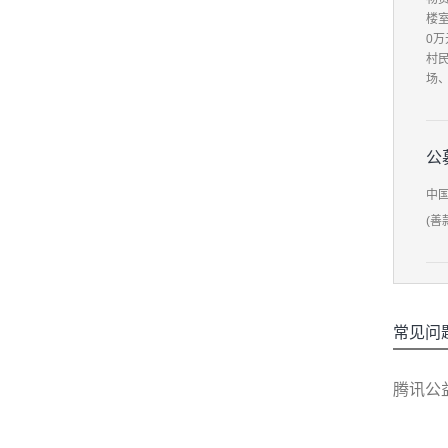
楼室
0
村
场
公
中
(善
常见问
腾讯公