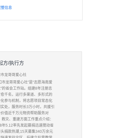
完整信息
起方/执行方
口市龙哥哥爱心社
口市龙哥哥爱心社”是“志愿海南爱
社”的省会工作站。组建8年注册志
者愈千名，运行多渠道、多形式的
会化参与机制，将志愿项目常态化
到实处，服务时长3万小时，共援引
会价值近千万元物资帮助服务对
。 救灾、重建方面工作重点介绍：
08年5.12率先发起募捐迅速搅动省
头捐款热潮,15天募集340万余元
资快速发往灾区，后建立抗震教学