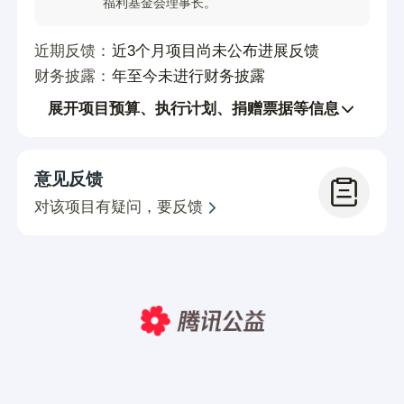
福利基金会理事长。
近期反馈：
近3个月项目尚未公布进展反馈
财务披露：
年至今未进行财务披露
展开项目预算、执行计划、捐赠票据等信息
意见反馈
对该项目有疑问，要反馈
现已花费
之前在河南省肿瘤医院已经花光了家里所有
的积蓄，下图是我们近期在河边省邢台市第
四医院所给的收费票据，这些其中有亲戚朋
友的帮扶，和当地好心人的帮助。